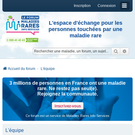
Inscription
Connexion
L'espace d'échange pour les
personnes touchées par une
maladie rare
Reche
Re
Accueil du forum
L'équipe
3 millions de personnes en France ont une maladie
rare. Ne restez pas seul(e).
Rejoignez la communauté.
Inscrivez-vous
Ce forum est un service de Maladies Rares Info Services
L'équipe