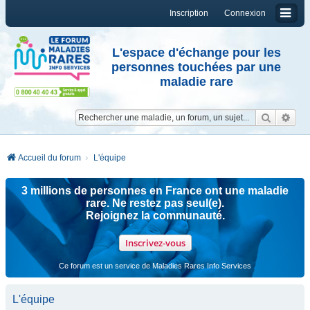
Inscription
Connexion
L'espace d'échange pour les
personnes touchées par une
maladie rare
Reche
Re
Accueil du forum
L'équipe
3 millions de personnes en France ont une maladie
rare. Ne restez pas seul(e).
Rejoignez la communauté.
Inscrivez-vous
Ce forum est un service de Maladies Rares Info Services
L'équipe