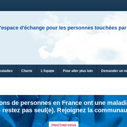
'espace d'échange pour les personnes touchées par
maladies
Charte
L'équipe
Pour aller plus loin
Demander un n
ions de personnes en France ont une maladi
 restez pas seul(e). Rejoignez la communau
Inscrivez-vous