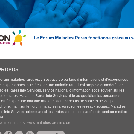
Le Forum Maladies Rares fonctionne grâce au s
PROPOS
Forum maladies rares est un espace de partage d’informations et d’expériences
r les personnes touchées par une maladie rare. Il est proposé et modéré par
dies Rares Info Services, service national d’information et de soutien sur les
adies rares. Maladies Rares Info Services aide au quotidien les personnes
cernées par une maladie rare dans leur parcours de santé et de vie, par
éphone, mail, sur le Forum maladies rares et sur les réseaux sociaux. Maladies
es Info Services oriente aussi les professionnels de santé et du secteur médico-
al.
 d’informations :
www.maladiesraresinfo.org