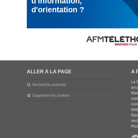
d'information,
d'orientation ?
ALLER À LA PAGE
A 
Le 
Recherche avancée
pou
Mala
Supprimer les cookies
mal
con
tél
Rar
soci
Plus