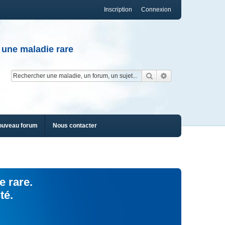
Inscription
Connexion
 une maladie rare
Rechercher
Recherche av
ouveau forum
Nous contacter
e rare.
té.