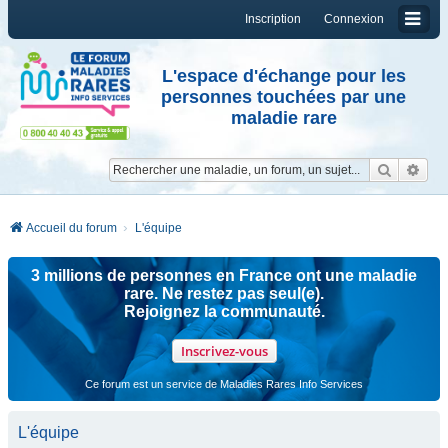
Inscription
Connexion
L'espace d'échange pour les
personnes touchées par une
maladie rare
Reche
Re
Accueil du forum
L'équipe
3 millions de personnes en France ont une maladie
rare. Ne restez pas seul(e).
Rejoignez la communauté.
Inscrivez-vous
Ce forum est un service de Maladies Rares Info Services
L'équipe