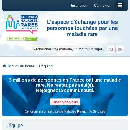
Inscription
Connexion
L'espace d'échange pour les
personnes touchées par une
maladie rare
Reche
Re
Accueil du forum
L'équipe
3 millions de personnes en France ont une maladie
rare. Ne restez pas seul(e).
Rejoignez la communauté.
Inscrivez-vous
Ce forum est un service de Maladies Rares Info Services
L'équipe