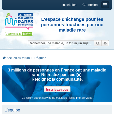
Inscription
Connexion
L'espace d'échange pour les
personnes touchées par une
maladie rare
Reche
Re
Accueil du forum
L'équipe
3 millions de personnes en France ont une maladie
rare. Ne restez pas seul(e).
Rejoignez la communauté.
Inscrivez-vous
Ce forum est un service de Maladies Rares Info Services
L'équipe