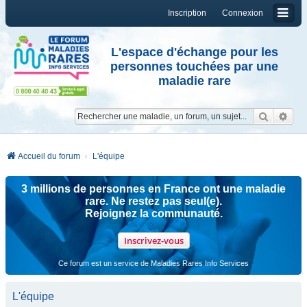
Inscription
Connexion
L'espace d'échange pour les
personnes touchées par une
maladie rare
Reche
Re
Accueil du forum
L'équipe
3 millions de personnes en France ont une maladie
rare. Ne restez pas seul(e).
Rejoignez la communauté.
Inscrivez-vous
Ce forum est un service de Maladies Rares Info Services
L'équipe