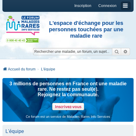
Inscription
Connexion
L'espace d'échange pour les
personnes touchées par une
maladie rare
Reche
Re
Accueil du forum
L'équipe
3 millions de personnes en France ont une maladie
rare. Ne restez pas seul(e).
Rejoignez la communauté.
Inscrivez-vous
Ce forum est un service de Maladies Rares Info Services
L'équipe