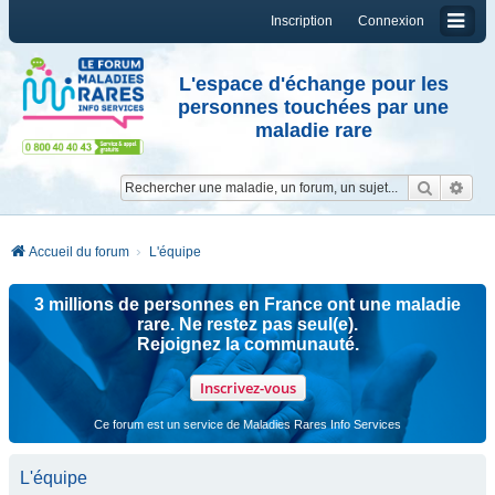
Inscription
Connexion
L'espace d'échange pour les
personnes touchées par une
maladie rare
Reche
Re
Accueil du forum
L'équipe
3 millions de personnes en France ont une maladie
rare. Ne restez pas seul(e).
Rejoignez la communauté.
Inscrivez-vous
Ce forum est un service de Maladies Rares Info Services
L'équipe