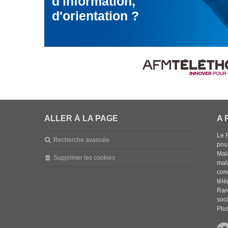
d'information,
d'orientation ?
ALLER À LA PAGE
A 
Le 
Recherche avancée
pou
Mala
Supprimer les cookies
mal
con
tél
Rar
soci
Plus