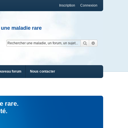
Inscription
Connexion
 une maladie rare
Rechercher
Recherche av
ouveau forum
Nous contacter
e rare.
té.