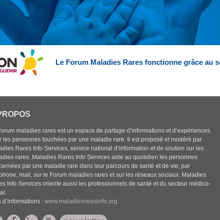
Le Forum Maladies Rares fonctionne grâce au s
PROPOS
Forum maladies rares est un espace de partage d’informations et d’expériences
r les personnes touchées par une maladie rare. Il est proposé et modéré par
dies Rares Info Services, service national d’information et de soutien sur les
adies rares. Maladies Rares Info Services aide au quotidien les personnes
cernées par une maladie rare dans leur parcours de santé et de vie, par
éphone, mail, sur le Forum maladies rares et sur les réseaux sociaux. Maladies
es Info Services oriente aussi les professionnels de santé et du secteur médico-
al.
 d’informations :
www.maladiesraresinfo.org