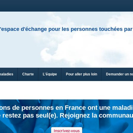
'espace d'échange pour les personnes touchées par
maladies
Charte
L'équipe
Pour aller plus loin
Demander un n
ions de personnes en France ont une maladi
 restez pas seul(e). Rejoignez la communau
Inscrivez-vous