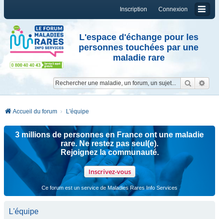
Inscription
Connexion
L'espace d'échange pour les
personnes touchées par une
maladie rare
Reche
Re
Accueil du forum
L'équipe
3 millions de personnes en France ont une maladie
rare. Ne restez pas seul(e).
Rejoignez la communauté.
Inscrivez-vous
Ce forum est un service de Maladies Rares Info Services
L'équipe