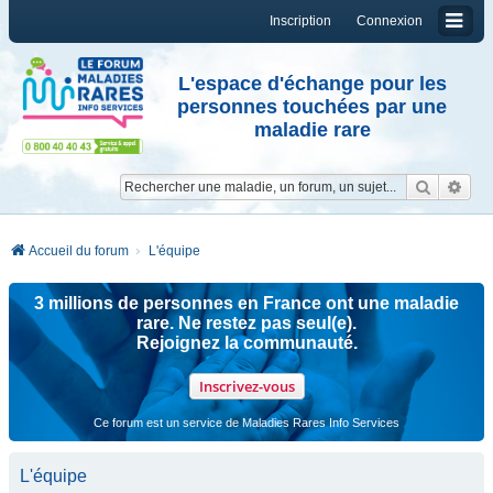
Inscription
Connexion
L'espace d'échange pour les
personnes touchées par une
maladie rare
Reche
Re
Accueil du forum
L'équipe
3 millions de personnes en France ont une maladie
rare. Ne restez pas seul(e).
Rejoignez la communauté.
Inscrivez-vous
Ce forum est un service de Maladies Rares Info Services
L'équipe