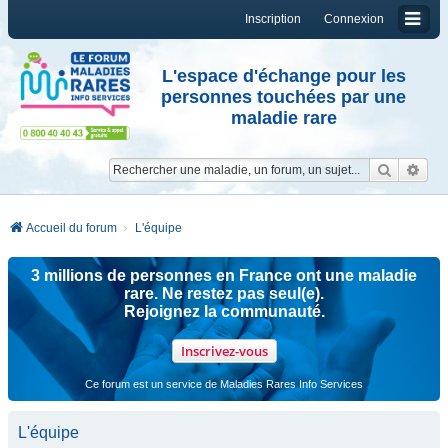
Inscription
Connexion
L'espace d'échange pour les
personnes touchées par une
maladie rare
Reche
Re
Accueil du forum
L'équipe
3 millions de personnes en France ont une maladie
rare. Ne restez pas seul(e).
Rejoignez la communauté.
Inscrivez-vous
Ce forum est un service de Maladies Rares Info Services
L'équipe