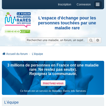
Inscription
Connexion
L'espace d'échange pour les
personnes touchées par une
maladie rare
Reche
Re
Accueil du forum
L'équipe
3 millions de personnes en France ont une maladie
rare. Ne restez pas seul(e).
Rejoignez la communauté.
Inscrivez-vous
Ce forum est un service de Maladies Rares Info Services
L'équipe