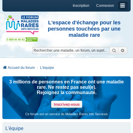
Inscription
Connexion
L'espace d'échange pour les
personnes touchées par une
maladie rare
Reche
Re
Accueil du forum
L'équipe
3 millions de personnes en France ont une maladie
rare. Ne restez pas seul(e).
Rejoignez la communauté.
Inscrivez-vous
Ce forum est un service de Maladies Rares Info Services
L'équipe