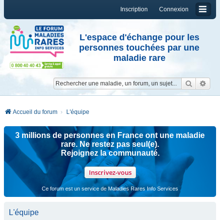
Inscription
Connexion
L'espace d'échange pour les
personnes touchées par une
maladie rare
Reche
Re
Accueil du forum
L'équipe
3 millions de personnes en France ont une maladie
rare. Ne restez pas seul(e).
Rejoignez la communauté.
Inscrivez-vous
Ce forum est un service de Maladies Rares Info Services
L'équipe