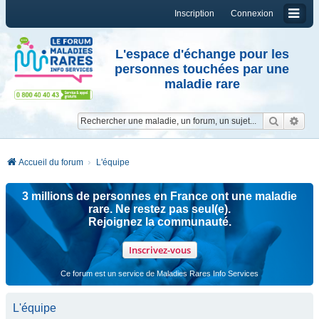
Inscription
Connexion
L'espace d'échange pour les
personnes touchées par une
maladie rare
Reche
Re
Accueil du forum
L'équipe
3 millions de personnes en France ont une maladie
rare. Ne restez pas seul(e).
Rejoignez la communauté.
Inscrivez-vous
Ce forum est un service de Maladies Rares Info Services
L'équipe