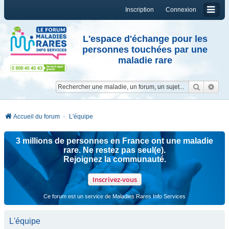
Inscription
Connexion
L'espace d'échange pour les
personnes touchées par une
maladie rare
Reche
Re
Accueil du forum
L'équipe
3 millions de personnes en France ont une maladie
rare. Ne restez pas seul(e).
Rejoignez la communauté.
Inscrivez-vous
Ce forum est un service de Maladies Rares Info Services
L'équipe