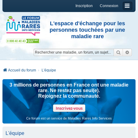
Inscription
Connexion
L'espace d'échange pour les
personnes touchées par une
maladie rare
Reche
Re
Accueil du forum
L'équipe
3 millions de personnes en France ont une maladie
rare. Ne restez pas seul(e).
Rejoignez la communauté.
Inscrivez-vous
Ce forum est un service de Maladies Rares Info Services
L'équipe