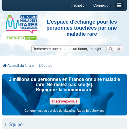
Inscription
Connexion
L'espace d'échange pour les
personnes touchées par une
maladie rare
Reche
Re
Accueil du forum
L'équipe
3 millions de personnes en France ont une maladie
rare. Ne restez pas seul(e).
Rejoignez la communauté.
Inscrivez-vous
Ce forum est un service de Maladies Rares Info Services
L'équipe