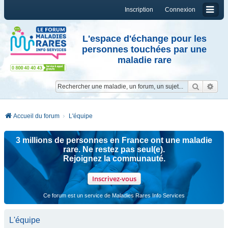
Inscription
Connexion
L'espace d'échange pour les
personnes touchées par une
maladie rare
Reche
Re
Accueil du forum
L'équipe
3 millions de personnes en France ont une maladie
rare. Ne restez pas seul(e).
Rejoignez la communauté.
Inscrivez-vous
Ce forum est un service de Maladies Rares Info Services
L'équipe