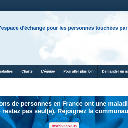
'espace d'échange pour les personnes touchées par
maladies
Charte
L'équipe
Pour aller plus loin
Demander un n
ions de personnes en France ont une maladi
 restez pas seul(e). Rejoignez la communau
Inscrivez-vous