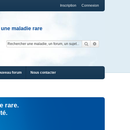
Inscription
Connexion
 une maladie rare
Rechercher
Recherche av
ouveau forum
Nous contacter
e rare.
té.