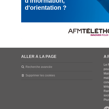
d'information,
d'orientation ?
ALLER À LA PAGE
A 
Le 
Recherche avancée
pou
Mala
Supprimer les cookies
mal
con
tél
Rar
soci
Plus