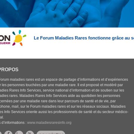
Le Forum Maladies Rares fonctionne grâce au s
PROPOS
Forum maladies rares est un espace de partage d’informations et d’expériences
r les personnes touchées par une maladie rare. Il est proposé et modéré par
dies Rares Info Services, service national d’information et de soutien sur les
adies rares. Maladies Rares Info Services aide au quotidien les personnes
cernées par une maladie rare dans leur parcours de santé et de vie, par
éphone, mail, sur le Forum maladies rares et sur les réseaux sociaux. Maladies
es Info Services oriente aussi les professionnels de santé et du secteur médico-
al.
 d’informations :
www.maladiesraresinfo.org