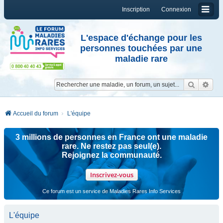
Inscription
Connexion
L'espace d'échange pour les
personnes touchées par une
maladie rare
Reche
Re
Accueil du forum
L'équipe
3 millions de personnes en France ont une maladie
rare. Ne restez pas seul(e).
Rejoignez la communauté.
Inscrivez-vous
Ce forum est un service de Maladies Rares Info Services
L'équipe