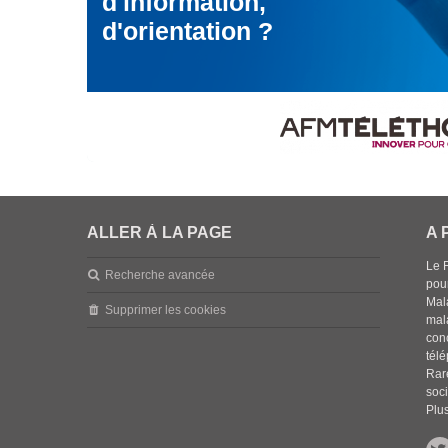
d'information,
d'orientation ?
ALLER À LA PAGE
A 
Le 
Recherche avancée
pou
Mala
Supprimer les cookies
mal
con
tél
Rar
soci
Plus