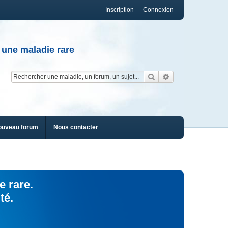
Inscription
Connexion
 une maladie rare
Rechercher
Recherche av
ouveau forum
Nous contacter
e rare.
té.