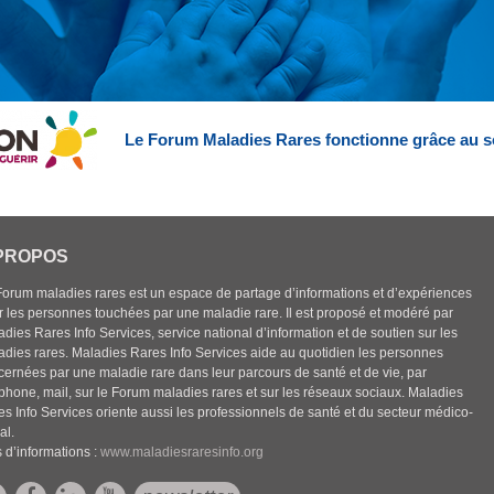
Le Forum Maladies Rares fonctionne grâce au s
PROPOS
Forum maladies rares est un espace de partage d’informations et d’expériences
r les personnes touchées par une maladie rare. Il est proposé et modéré par
dies Rares Info Services, service national d’information et de soutien sur les
adies rares. Maladies Rares Info Services aide au quotidien les personnes
cernées par une maladie rare dans leur parcours de santé et de vie, par
éphone, mail, sur le Forum maladies rares et sur les réseaux sociaux. Maladies
es Info Services oriente aussi les professionnels de santé et du secteur médico-
al.
 d’informations :
www.maladiesraresinfo.org