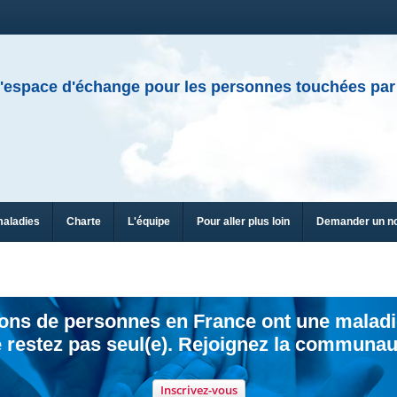
'espace d'échange pour les personnes touchées par
maladies
Charte
L'équipe
Pour aller plus loin
Demander un n
ions de personnes en France ont une maladi
 restez pas seul(e). Rejoignez la communau
Inscrivez-vous