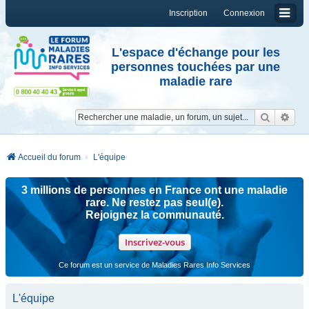
Inscription
Connexion
L'espace d'échange pour les
personnes touchées par une
maladie rare
Reche
Re
Accueil du forum
L'équipe
3 millions de personnes en France ont une maladie
rare. Ne restez pas seul(e).
Rejoignez la communauté.
Inscrivez-vous
Ce forum est un service de Maladies Rares Info Services
L'équipe