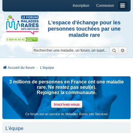
Inscription
Connexion
L'espace d'échange pour les
personnes touchées par une
maladie rare
Reche
Re
Accueil du forum
L'équipe
3 millions de personnes en France ont une maladie
rare. Ne restez pas seul(e).
Rejoignez la communauté.
Inscrivez-vous
Ce forum est un service de Maladies Rares Info Services
L'équipe