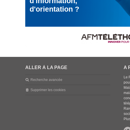
d'information,
d'orientation ?
ALLER À LA PAGE
A 
Le 
Recherche avancée
pou
Mala
Supprimer les cookies
mal
con
tél
Rar
soci
Plus