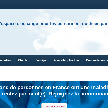
'espace d'échange pour les personnes touchées par
maladies
Charte
L'équipe
Pour aller plus loin
Demander un n
ions de personnes en France ont une maladi
 restez pas seul(e). Rejoignez la communau
Inscrivez-vous