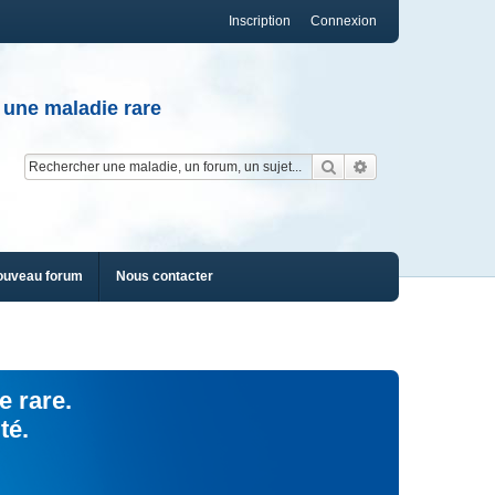
Inscription
Connexion
 une maladie rare
Rechercher
Recherche av
ouveau forum
Nous contacter
e rare.
té.