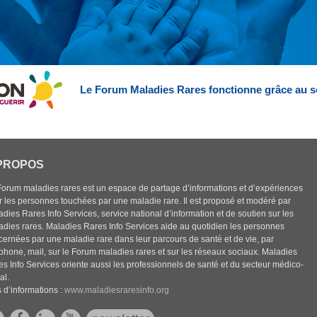
Le Forum Maladies Rares fonctionne grâce au s
PROPOS
Forum maladies rares est un espace de partage d’informations et d’expériences
r les personnes touchées par une maladie rare. Il est proposé et modéré par
dies Rares Info Services, service national d’information et de soutien sur les
adies rares. Maladies Rares Info Services aide au quotidien les personnes
cernées par une maladie rare dans leur parcours de santé et de vie, par
éphone, mail, sur le Forum maladies rares et sur les réseaux sociaux. Maladies
es Info Services oriente aussi les professionnels de santé et du secteur médico-
al.
 d’informations :
www.maladiesraresinfo.org