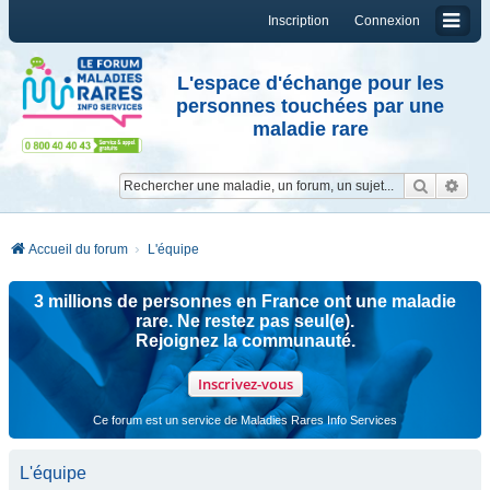
Inscription
Connexion
L'espace d'échange pour les
personnes touchées par une
maladie rare
Reche
Re
Accueil du forum
L'équipe
3 millions de personnes en France ont une maladie
rare. Ne restez pas seul(e).
Rejoignez la communauté.
Inscrivez-vous
Ce forum est un service de Maladies Rares Info Services
L'équipe