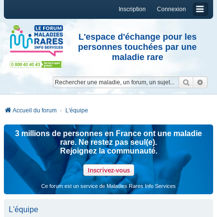
Inscription
Connexion
L'espace d'échange pour les
personnes touchées par une
maladie rare
Reche
Re
Accueil du forum
L'équipe
3 millions de personnes en France ont une maladie
rare. Ne restez pas seul(e).
Rejoignez la communauté.
Inscrivez-vous
Ce forum est un service de Maladies Rares Info Services
L'équipe