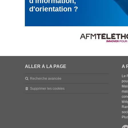
d'information,
d'orientation ?
ALLER À LA PAGE
A 
Le 
Recherche avancée
pou
Mala
Supprimer les cookies
mal
con
tél
Rar
soci
Plus