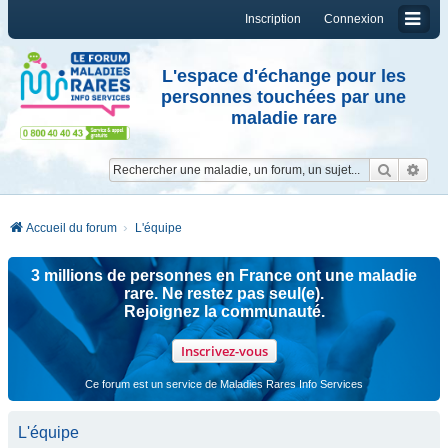
Inscription
Connexion
L'espace d'échange pour les
personnes touchées par une
maladie rare
Reche
Re
Accueil du forum
L'équipe
3 millions de personnes en France ont une maladie
rare. Ne restez pas seul(e).
Rejoignez la communauté.
Inscrivez-vous
Ce forum est un service de Maladies Rares Info Services
L'équipe