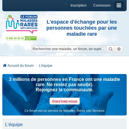
Inscription
Connexion
L'espace d'échange pour les
personnes touchées par une
maladie rare
Reche
Re
Accueil du forum
L'équipe
3 millions de personnes en France ont une maladie
rare. Ne restez pas seul(e).
Rejoignez la communauté.
Inscrivez-vous
Ce forum est un service de Maladies Rares Info Services
L'équipe