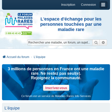
Inscription
Connexion
L'espace d'échange pour les
personnes touchées par une
maladie rare
Reche
Re
Accueil du forum
L'équipe
3 millions de personnes en France ont une maladie
rare. Ne restez pas seul(e).
Rejoignez la communauté.
Inscrivez-vous
Ce forum est un service de Maladies Rares Info Services
L'équipe