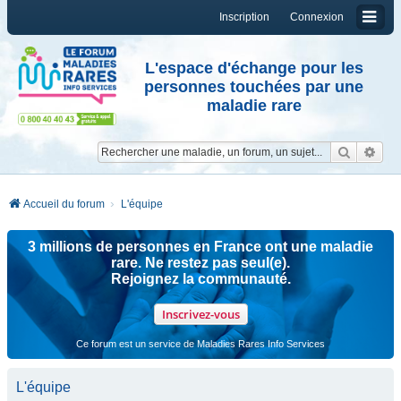
Inscription
Connexion
L'espace d'échange pour les
personnes touchées par une
maladie rare
Reche
Re
Accueil du forum
L'équipe
3 millions de personnes en France ont une maladie
rare. Ne restez pas seul(e).
Rejoignez la communauté.
Inscrivez-vous
Ce forum est un service de Maladies Rares Info Services
L'équipe