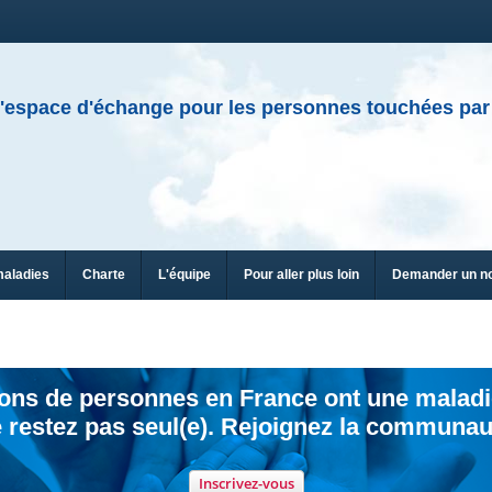
'espace d'échange pour les personnes touchées par
maladies
Charte
L'équipe
Pour aller plus loin
Demander un n
ions de personnes en France ont une maladi
 restez pas seul(e). Rejoignez la communau
Inscrivez-vous