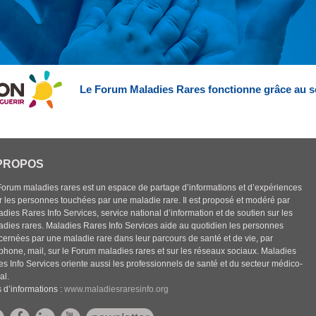
Le Forum Maladies Rares fonctionne grâce au s
PROPOS
Forum maladies rares est un espace de partage d’informations et d’expériences
r les personnes touchées par une maladie rare. Il est proposé et modéré par
dies Rares Info Services, service national d’information et de soutien sur les
adies rares. Maladies Rares Info Services aide au quotidien les personnes
cernées par une maladie rare dans leur parcours de santé et de vie, par
éphone, mail, sur le Forum maladies rares et sur les réseaux sociaux. Maladies
es Info Services oriente aussi les professionnels de santé et du secteur médico-
al.
 d’informations :
www.maladiesraresinfo.org