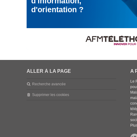
d'information,
d'orientation ?
ALLER À LA PAGE
A 
Le 
Recherche avancée
pou
Mala
Supprimer les cookies
mal
con
tél
Rar
soci
Plus