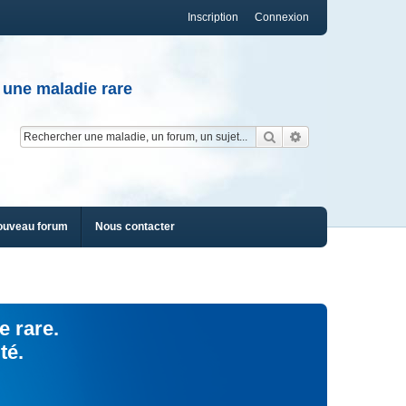
Inscription
Connexion
 une maladie rare
Rechercher
Recherche av
ouveau forum
Nous contacter
e rare.
té.