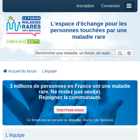
Inscription
Connexion
L'espace d'échange pour les
personnes touchées par une
maladie rare
Reche
Re
Accueil du forum
L'équipe
3 millions de personnes en France ont une maladie
rare. Ne restez pas seul(e).
Rejoignez la communauté.
Inscrivez-vous
Ce forum est un service de Maladies Rares Info Services
L'équipe