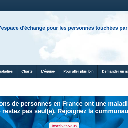
'espace d'échange pour les personnes touchées par
maladies
Charte
L'équipe
Pour aller plus loin
Demander un n
ions de personnes en France ont une maladi
 restez pas seul(e). Rejoignez la communau
Inscrivez-vous