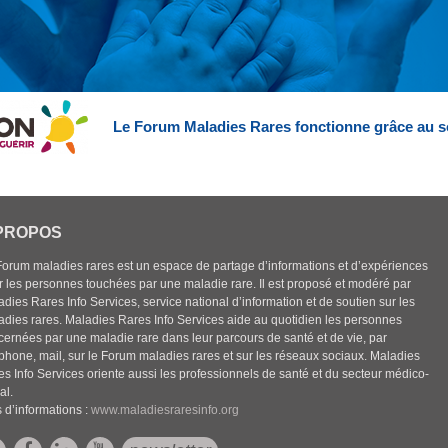
Le Forum Maladies Rares fonctionne grâce au s
PROPOS
Forum maladies rares est un espace de partage d’informations et d’expériences
r les personnes touchées par une maladie rare. Il est proposé et modéré par
dies Rares Info Services, service national d’information et de soutien sur les
adies rares. Maladies Rares Info Services aide au quotidien les personnes
cernées par une maladie rare dans leur parcours de santé et de vie, par
éphone, mail, sur le Forum maladies rares et sur les réseaux sociaux. Maladies
es Info Services oriente aussi les professionnels de santé et du secteur médico-
al.
 d’informations :
www.maladiesraresinfo.org