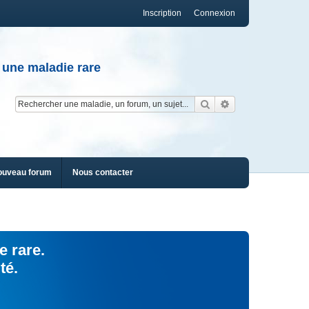
Inscription
Connexion
 une maladie rare
Rechercher
Recherche av
ouveau forum
Nous contacter
e rare.
té.