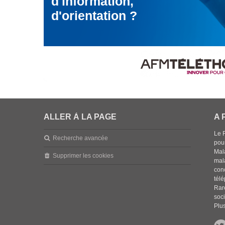
d'information,
d'orientation ?
ALLER À LA PAGE
A 
Le 
Recherche avancée
pou
Mala
Supprimer les cookies
mal
con
tél
Rar
soci
Plus