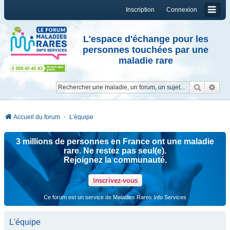
Inscription
Connexion
L'espace d'échange pour les
personnes touchées par une
maladie rare
Reche
Re
Accueil du forum
L'équipe
3 millions de personnes en France ont une maladie
rare. Ne restez pas seul(e).
Rejoignez la communauté.
Inscrivez-vous
Ce forum est un service de Maladies Rares Info Services
L'équipe