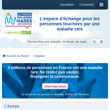
Inscription
Connexion
L'espace d'échange pour les
personnes touchées par une
maladie rare
Reche
Re
Accueil du forum
L'équipe
3 millions de personnes en France ont une maladie
rare. Ne restez pas seul(e).
Rejoignez la communauté.
Inscrivez-vous
Ce forum est un service de Maladies Rares Info Services
L'équipe