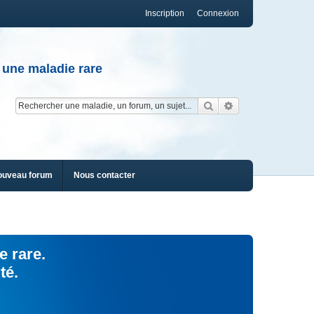
Inscription
Connexion
 une maladie rare
Rechercher
Recherche av
ouveau forum
Nous contacter
e rare.
té.