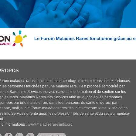
Le Forum Maladies Rares fonctionne grâce au s
PROPOS
Forum maladies rares est un espace de partage d’informations et d’expériences
r les personnes touchées par une maladie rare. Il est proposé et modéré par
dies Rares Info Services, service national d’information et de soutien sur les
adies rares. Maladies Rares Info Services aide au quotidien les personnes
cernées par une maladie rare dans leur parcours de santé et de vie, par
éphone, mail, sur le Forum maladies rares et sur les réseaux sociaux. Maladies
es Info Services oriente aussi les professionnels de santé et du secteur médico-
al.
 d’informations :
www.maladiesraresinfo.org