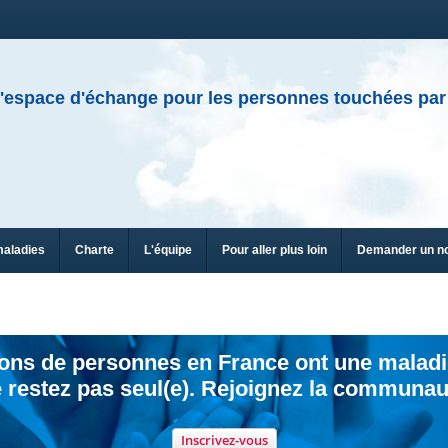
'espace d'échange pour les personnes touchées par
maladies
Charte
L'équipe
Pour aller plus loin
Demander un n
ions de personnes en France ont une maladi
 restez pas seul(e). Rejoignez la communau
Inscrivez-vous