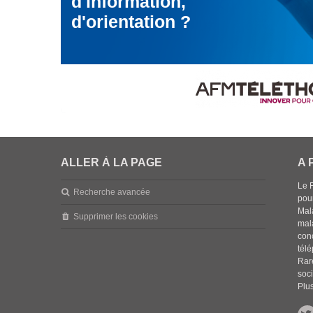
d'information,
d'orientation ?
ALLER À LA PAGE
A 
Le 
Recherche avancée
pou
Mala
Supprimer les cookies
mal
con
tél
Rar
soci
Plus