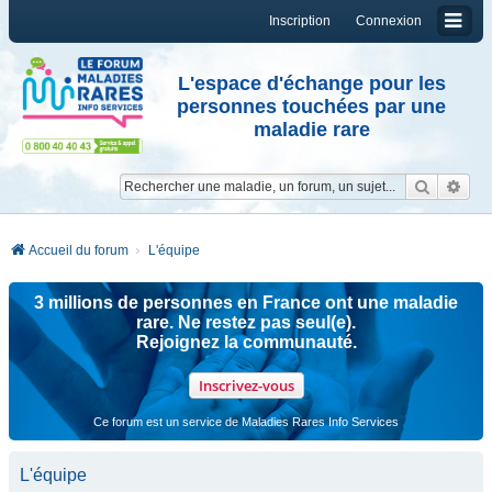
Inscription
Connexion
L'espace d'échange pour les
personnes touchées par une
maladie rare
Reche
Re
Accueil du forum
L'équipe
3 millions de personnes en France ont une maladie
rare. Ne restez pas seul(e).
Rejoignez la communauté.
Inscrivez-vous
Ce forum est un service de Maladies Rares Info Services
L'équipe