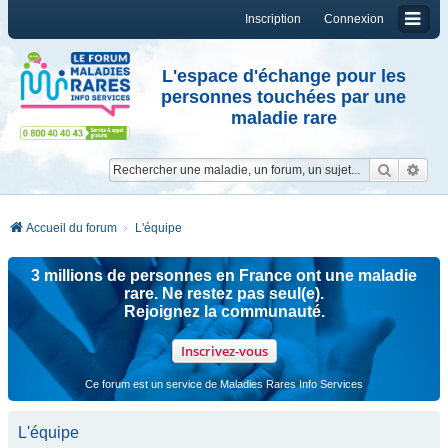
Inscription
Connexion
L'espace d'échange pour les
personnes touchées par une
maladie rare
Reche
Re
Accueil du forum
L'équipe
3 millions de personnes en France ont une maladie
rare. Ne restez pas seul(e).
Rejoignez la communauté.
Inscrivez-vous
Ce forum est un service de Maladies Rares Info Services
L'équipe