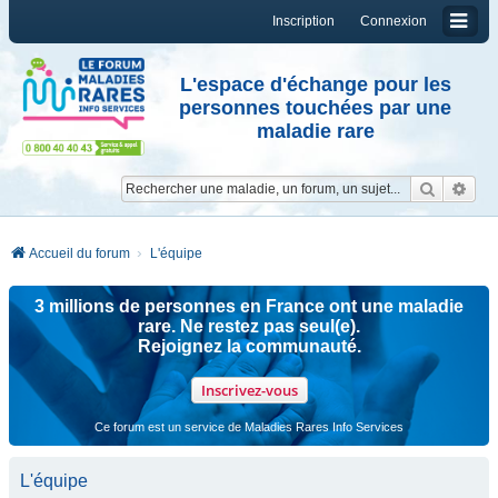
Inscription
Connexion
L'espace d'échange pour les
personnes touchées par une
maladie rare
Reche
Re
Accueil du forum
L'équipe
3 millions de personnes en France ont une maladie
rare. Ne restez pas seul(e).
Rejoignez la communauté.
Inscrivez-vous
Ce forum est un service de Maladies Rares Info Services
L'équipe