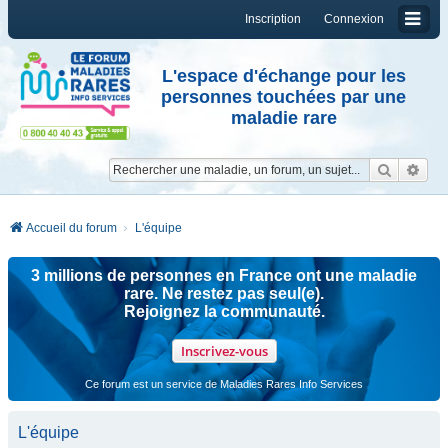
Inscription
Connexion
L'espace d'échange pour les
personnes touchées par une
maladie rare
Reche
Re
Accueil du forum
L'équipe
3 millions de personnes en France ont une maladie
rare. Ne restez pas seul(e).
Rejoignez la communauté.
Inscrivez-vous
Ce forum est un service de Maladies Rares Info Services
L'équipe