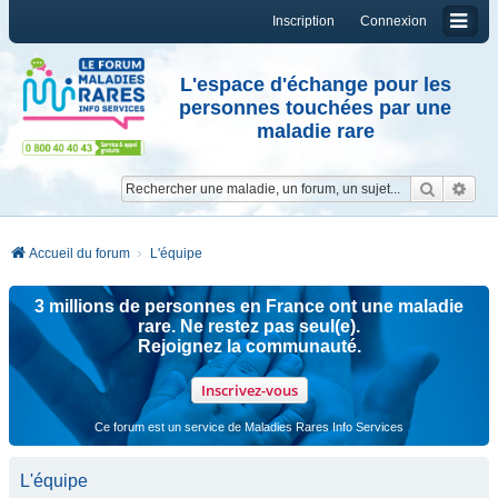
Inscription
Connexion
L'espace d'échange pour les
personnes touchées par une
maladie rare
Reche
Re
Accueil du forum
L'équipe
3 millions de personnes en France ont une maladie
rare. Ne restez pas seul(e).
Rejoignez la communauté.
Inscrivez-vous
Ce forum est un service de Maladies Rares Info Services
L'équipe