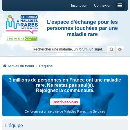
Inscription
Connexion
L'espace d'échange pour les
personnes touchées par une
maladie rare
Reche
Re
Accueil du forum
L'équipe
3 millions de personnes en France ont une maladie
rare. Ne restez pas seul(e).
Rejoignez la communauté.
Inscrivez-vous
Ce forum est un service de Maladies Rares Info Services
L'équipe