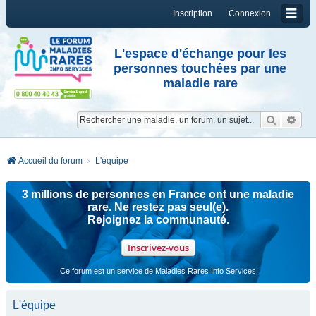
Inscription
Connexion
L'espace d'échange pour les
personnes touchées par une
maladie rare
Reche
Re
Accueil du forum
L'équipe
3 millions de personnes en France ont une maladie
rare. Ne restez pas seul(e).
Rejoignez la communauté.
Inscrivez-vous
Ce forum est un service de Maladies Rares Info Services
L'équipe