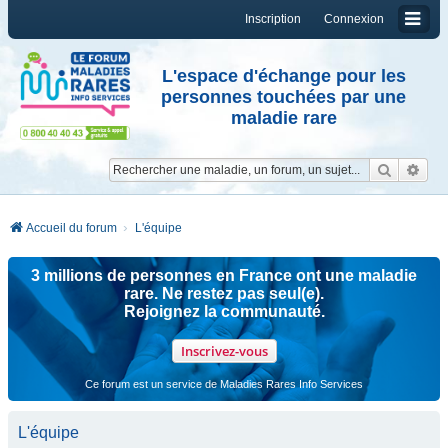
Inscription
Connexion
L'espace d'échange pour les
personnes touchées par une
maladie rare
Reche
Re
Accueil du forum
L'équipe
3 millions de personnes en France ont une maladie
rare. Ne restez pas seul(e).
Rejoignez la communauté.
Inscrivez-vous
Ce forum est un service de Maladies Rares Info Services
L'équipe