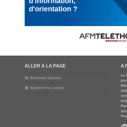
d'information,
d'orientation ?
ALLER À LA PAGE
A 
Le 
Recherche avancée
pou
Mala
Supprimer les cookies
mal
con
tél
Rar
soci
Plus