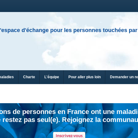
'espace d'échange pour les personnes touchées par
maladies
Charte
L'équipe
Pour aller plus loin
Demander un n
ions de personnes en France ont une maladi
 restez pas seul(e). Rejoignez la communau
Inscrivez-vous