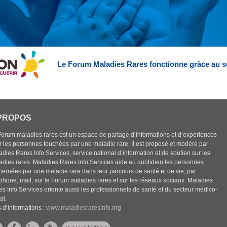
Le Forum Maladies Rares fonctionne grâce au s
PROPOS
Forum maladies rares est un espace de partage d’informations et d’expériences
r les personnes touchées par une maladie rare. Il est proposé et modéré par
dies Rares Info Services, service national d’information et de soutien sur les
adies rares. Maladies Rares Info Services aide au quotidien les personnes
cernées par une maladie rare dans leur parcours de santé et de vie, par
éphone, mail, sur le Forum maladies rares et sur les réseaux sociaux. Maladies
es Info Services oriente aussi les professionnels de santé et du secteur médico-
al.
 d’informations :
www.maladiesraresinfo.org