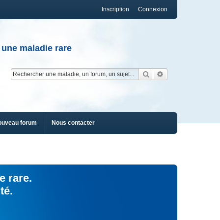
Inscription
Connexion
 une maladie rare
Rechercher
Recherche av
ouveau forum
Nous contacter
e rare.
té.