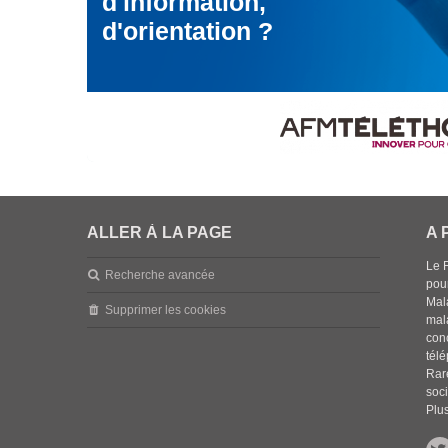
d'information,
d'orientation ?
ALLER À LA PAGE
A 
Le 
Recherche avancée
pou
Mala
Supprimer les cookies
mal
con
tél
Rar
soci
Plus