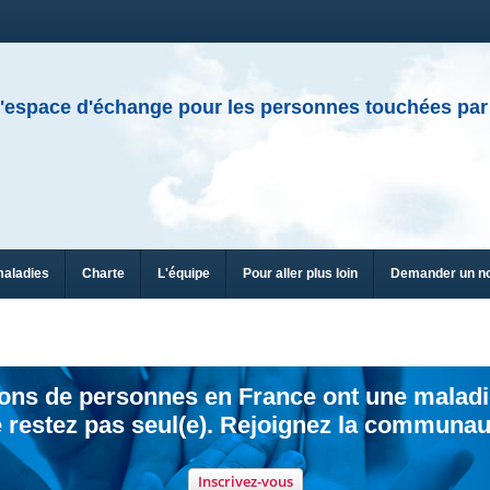
'espace d'échange pour les personnes touchées par
maladies
Charte
L'équipe
Pour aller plus loin
Demander un n
ions de personnes en France ont une maladi
 restez pas seul(e). Rejoignez la communau
Inscrivez-vous