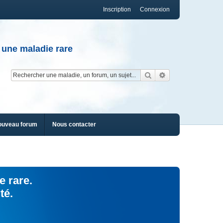
Inscription
Connexion
 une maladie rare
Rechercher
Recherche av
ouveau forum
Nous contacter
e rare.
té.