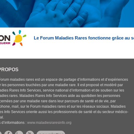
Le Forum Maladies Rares fonctionne grâce au s
PROPOS
Forum maladies rares est un espace de partage d’informations et d’expériences
r les personnes touchées par une maladie rare. Il est proposé et modéré par
dies Rares Info Services, service national d’information et de soutien sur les
adies rares. Maladies Rares Info Services aide au quotidien les personnes
cernées par une maladie rare dans leur parcours de santé et de vie, par
éphone, mail, sur le Forum maladies rares et sur les réseaux sociaux. Maladies
es Info Services oriente aussi les professionnels de santé et du secteur médico-
al.
 d’informations :
www.maladiesraresinfo.org